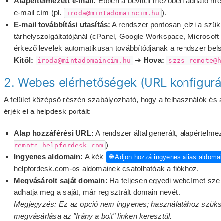
Alapértelmezett e-mail:
Ebben a beviteli mezőben adható meg 
e-mail cím (pl.
).
iroda@mintadomaincim.hu
E-mail továbbítási utasítás:
A rendszer pontosan jelzi a szüks
tárhelyszolgáltatójánál (cPanel, Google Workspace, Microsoft 36
érkező levelek automatikusan továbbítódjanak a rendszer bel
Kitől:
➔
Hova:
iroda@mintadomaincim.hu
szzs-remote@
2. Webes elérhetőségek (URL konfigurá
A felület középső részén szabályozható, hogy a felhasználók és
érjék el a helpdesk portált:
Alap hozzáférési URL:
A rendszer által generált, alapértelme
).
remote.helpfordesk.com
Ingyenes aldomain:
A kék
🌐 Adjon hozzá ingyenes alias aldoma
helpfordesk.com-os aldomainek csatolhatóak a fiókhoz.
Megvásárolt saját domain:
Ha teljesen egyedi webcímet szer
adhatja meg a saját, már regisztrált domain nevét.
Megjegyzés: Ez az opció nem ingyenes; használatához szüks
megvásárlása az "Irány a bolt" linken keresztül.