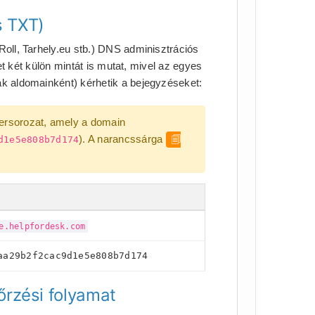
s TXT)
Roll, Tarhely.eu stb.) DNS adminisztrációs
ület két külön mintát is mutat, mivel az egyes
ak aldomainként) kérhetik a bejegyzéseket:
tersorozat, amely a domain
). A narancssárga
d1e5e808b7d174
🗐
e.helpfordesk.com
aa29b2f2cac9d1e5e808b7d174
őrzési folyamat