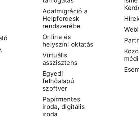
támogatás
Ismét
Kérd
Adatmigráció a
Helpfordesk
Híre
rendszerébe
Webi
Online és
aló
Part
helyszíni oktatás
,
Közö
Virtuális
médi
asszisztens
Ese
Egyedi
felhőalapú
szoftver
Papírmentes
iroda, digitális
iroda