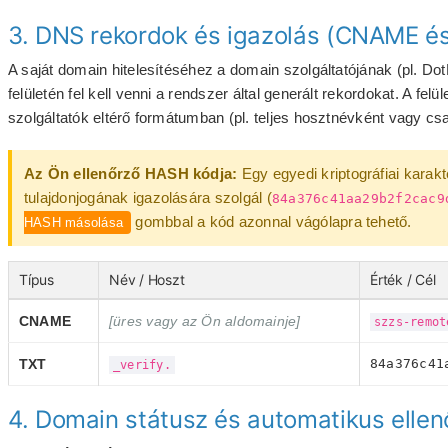
3. DNS rekordok és igazolás (CNAME é
A saját domain hitelesítéséhez a domain szolgáltatójának (pl. Dot
felületén fel kell venni a rendszer által generált rekordokat. A fel
szolgáltatók eltérő formátumban (pl. teljes hosztnévként vagy cs
Az Ön ellenőrző HASH kódja:
Egy egyedi kriptográfiai karak
tulajdonjogának igazolására szolgál (
84a376c41aa29b2f2cac9
gombbal a kód azonnal vágólapra tehető.
HASH másolása
Típus
Név / Hoszt
Érték / Cél
CNAME
[üres vagy az Ön aldomainje]
szzs-remot
TXT
84a376c41
_verify.
4. Domain státusz és automatikus ellen