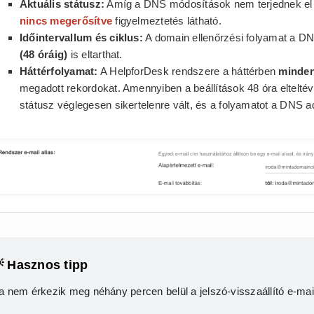
Aktuális státusz:
Amíg a DNS módosítások nem terjednek el a g
nincs megerősítve
figyelmeztetés látható.
Időintervallum és ciklus:
A domain ellenőrzési folyamat a DNS
(48 óráig)
is eltarthat.
Háttérfolyamat:
A HelpforDesk rendszere a háttérben
minden
megadott rekordokat. Amennyiben a beállítások 48 óra elteltév
státusz véglegesen sikertelenre vált, és a folyamatot a DNS ada
 Hasznos tipp
a nem érkezik meg néhány percen belül a jelszó-visszaállító e-mai