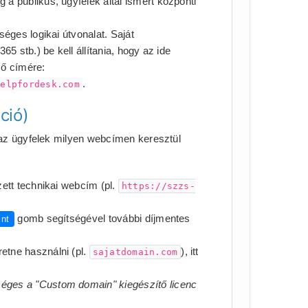
a publikus, ügyfelek által ismert központi
éges logikai útvonalat. Saját
5 stb.) be kell állítania, hogy az ide
ső címére:
.
helpfordesk.com
ció)
 az ügyfelek milyen webcímen keresztül
zett technikai webcím (pl.
https://szzs-
gomb segítségével további díjmentes
int
etne használni (pl.
), itt
sajatdomain.com
éges a "Custom domain" kiegészítő licenc