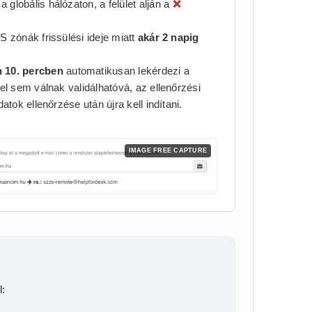
lobális hálózaton, a felület alján a
❌
 zónák frissülési ideje miatt
akár 2 napig
 10. percben
automatikusan lekérdezi a
el sem válnak validálhatóvá, az ellenőrzési
tok ellenőrzése után újra kell indítani.
IMAGE FREE CAPTURE
l: