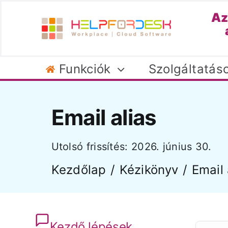
Kihagyás
Az
Funkciók
Szolgáltatás
Email alias
Első lepésék
Utolsó frissítés: 2026. június 30.
Regisztráció
He
Kezdőlap
Kézikönyv
Email 
Céges profil
NAV szinkron
Kezdő lépések