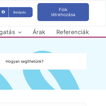
Fiók
Belépés
létrehozása
gatás
Árak
Referenciák
s...
Friss hírek
ni
Legfrissebb hírek és
tunk
újdonságok a
ek
Helpfordeskben