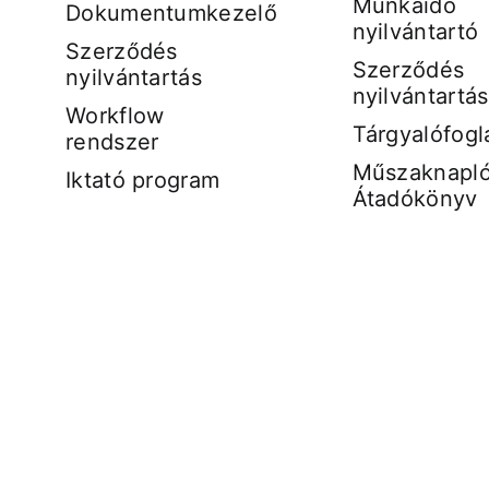
Munkaidő
Dokumentumkezelő
nyilvántartó
Szerződés
Szerződés
nyilvántartás
nyilvántartás
Workflow
Tárgyalófogl
rendszer
Műszaknapló
Iktató program
Átadókönyv