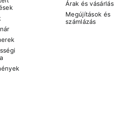
elt
Árak és vásárlás
ések
Megújítások és
k
számlázás
nár
nerek
sségi
a
mények