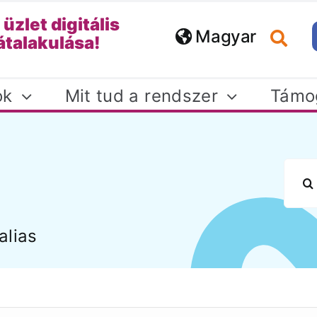
 üzlet digitális
Magyar
átalakulása!
ok
Mit tud a rendszer
Támo
Keresé
Kézikönyv
Oktatás
lpfordesk kézikönyv
Online és helyszí
alias
és dokumentáció
oktatásaink biztosí
mind ügyfelünkn