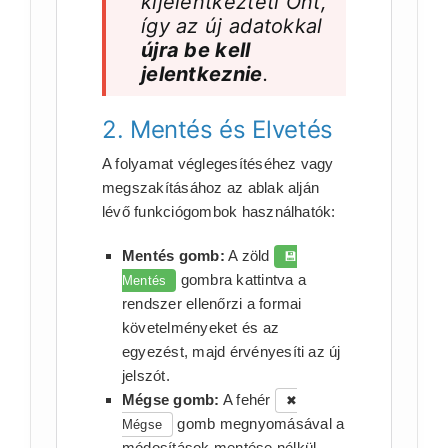
kijelentkezteti Önt,
így az új adatokkal
újra be kell
jelentkeznie
.
2. Mentés és Elvetés
A folyamat véglegesítéséhez vagy
megszakításához az ablak alján
lévő funkciógombok használhatók:
Mentés gomb:
A zöld
💾
gombra kattintva a
Mentés
rendszer ellenőrzi a formai
követelményeket és az
egyezést, majd érvényesíti az új
jelszót.
Mégse gomb:
A fehér
✖
gomb megnyomásával a
Mégse
módosítások mentése nélkül