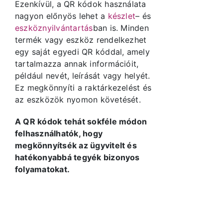
Ezenkívül, a QR kódok használata
nagyon előnyös lehet a
készlet
– és
eszköznyilvántartás
ban is. Minden
termék vagy eszköz rendelkezhet
egy saját egyedi QR kóddal, amely
tartalmazza annak információit,
például nevét, leírását vagy helyét.
Ez megkönnyíti a raktárkezelést és
az eszközök nyomon követését.
A QR kódok tehát sokféle módon
felhasználhatók, hogy
megkönnyítsék az ügyvitelt és
hatékonyabbá tegyék bizonyos
folyamatokat.