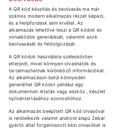
A QR kód készítés és beolvasás ma már
számos modern alkalmazás részét képezi,
Árak és vásárlás
és a Helpfordesk sem kivétel. Az
alkalmazás lehetővé teszi a QR kódok és
Regisztráció
vonalkódok generálását, valamint azok
beolvasását és feldolgozását.
Támogatás
A QR kódok használata széleskörűen
elterjedt, mivel könnyen olvashatók és
tartalmazhatnak különböző információkat.
Az alkalmazáson belül könnyedén
generálhat QR kódot például egy
dokumentum iktatás vagy eszköz , készlet
nyilvántartásához azonosítóhoz.
Az alkalmazás beépített QR kód olvasóval
is rendelkezik valamit android alapú Zebar
gyártó által forgalmazott kézi olvasókat is