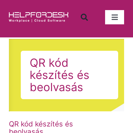
Kihagyás
Toggl
Naviga
Iktató program
Számlanyilvántartás
QR kód
készítés és
Munkaidő nyilvántartó
beolvasás
Tárgyi eszköz nyilvántartó
Készletnyilvántartó
QR kód készítés és
beolvasás
Tárgyalófoglaló