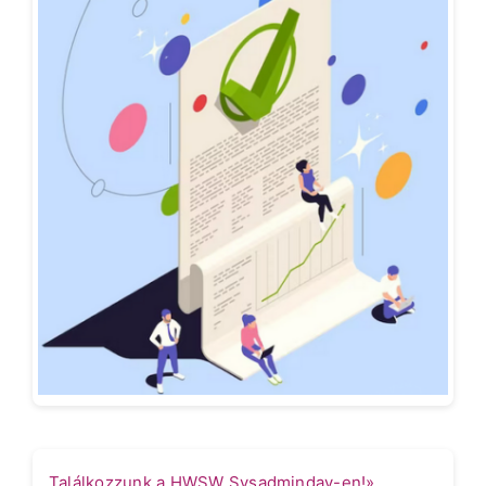
Találkozzunk a HWSW Sysadminday-en!»