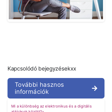
Kapcsolódó bejegyzésekxx
További hasznos
információk
Mi a különbség az elektronikus és a digitális
aláírások között?»