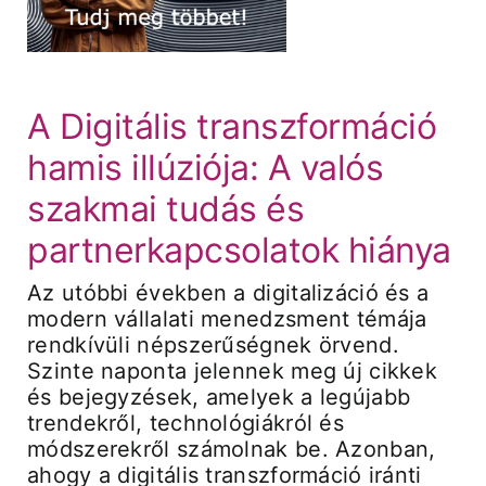
Árak és vásárlás
A Digitális transzformáció
Regisztráció
hamis illúziója: A valós
szakmai tudás és
Támogatás
partnerkapcsolatok hiánya
Az utóbbi években a digitalizáció és a
modern vállalati menedzsment témája
rendkívüli népszerűségnek örvend.
Szinte naponta jelennek meg új cikkek
és bejegyzések, amelyek a legújabb
trendekről, technológiákról és
módszerekről számolnak be. Azonban,
ahogy a digitális transzformáció iránti