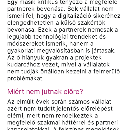
Egy másik kritikus tényező a megfelelő
partnerek bevonása. Sok vállalat nem
ismeri fel, hogy a digitalizáció sikeréhez
elengedhetetlen a külső szakértők
bevonása. Ezek a partnerek nemcsak a
legújabb technológiai trendeket és
módszereket ismerik, hanem a
gyakorlati megvalósításban is jártasak.
Az ő hiányuk gyakran a projektek
kudarcához vezet, mivel a vállalatok
nem tudják önállóan kezelni a felmerülő
problémákat.
Miért nem jutnak előre?
Az elmúlt évek során számos vállalat
azért nem tudott jelentős előrelépést
elérni, mert nem rendelkeztek a
megfelelő szakmai háttérrel és partneri
kapcsolatokkal. A felszínes megoldások