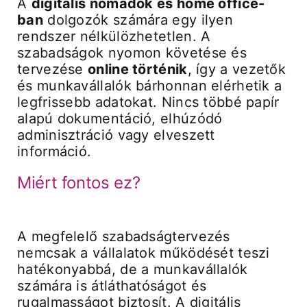
A
digitális nomádok és home office-
ban
dolgozók számára egy ilyen
rendszer nélkülözhetetlen. A
szabadságok nyomon követése és
tervezése
online történik
, így a vezetők
és munkavállalók bárhonnan elérhetik a
legfrissebb adatokat. Nincs többé papír
alapú dokumentáció, elhúzódó
adminisztráció vagy elveszett
információ.
Miért fontos ez?
A megfelelő szabadságtervezés
nemcsak a vállalatok működését teszi
hatékonyabbá, de a munkavállalók
számára is átláthatóságot és
rugalmasságot biztosít. A digitális