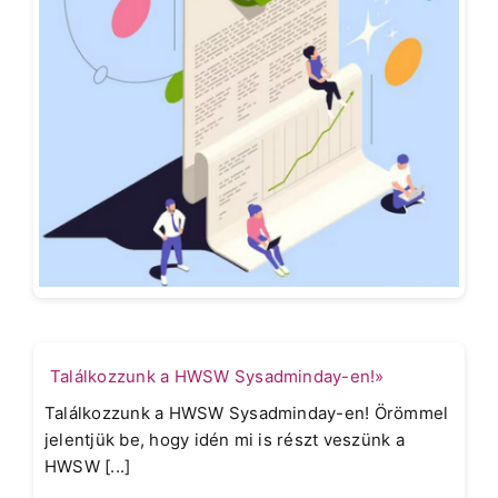
Találkozzunk a HWSW Sysadminday-en!»
Találkozzunk a HWSW Sysadminday-en! Örömmel
jelentjük be, hogy idén mi is részt veszünk a
HWSW [...]