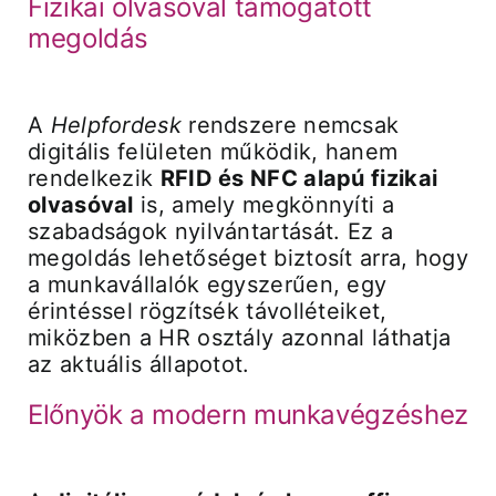
Fizikai olvasóval támogatott
megoldás
A
Helpfordesk
rendszere nemcsak
digitális felületen működik, hanem
rendelkezik
RFID és NFC alapú fizikai
olvasóval
is, amely megkönnyíti a
szabadságok nyilvántartását. Ez a
megoldás lehetőséget biztosít arra, hogy
a munkavállalók egyszerűen, egy
érintéssel rögzítsék távolléteiket,
miközben a HR osztály azonnal láthatja
az aktuális állapotot.
Előnyök a modern munkavégzéshez