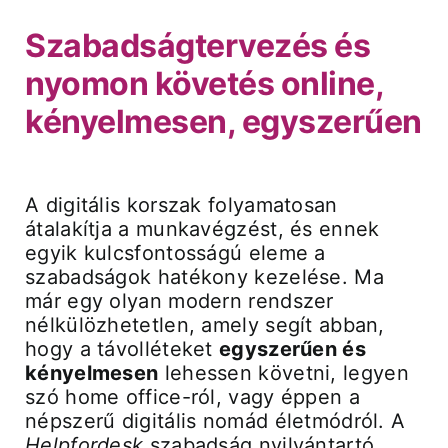
Szabadságtervezés és
Árak és vásárlás
nyomon követés online,
kényelmesen, egyszerűen
Regisztráció
Támogatás
A digitális korszak folyamatosan
átalakítja a munkavégzést, és ennek
egyik kulcsfontosságú eleme a
szabadságok hatékony kezelése. Ma
már egy olyan modern rendszer
nélkülözhetetlen, amely segít abban,
hogy a távolléteket
egyszerűen és
kényelmesen
lehessen követni, legyen
szó home office-ról, vagy éppen a
népszerű digitális nomád életmódról. A
Helpfordesk
szabadság nyilvántartó