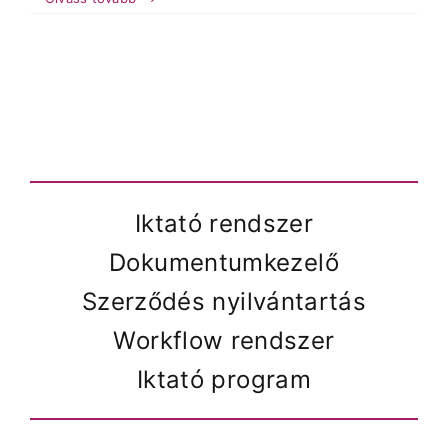
a
fizetés?
bejegyzéshez
Iktató rendszer
Dokumentumkezelő
Szerződés nyilvántartás
Workflow rendszer
Iktató program