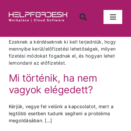
Kihagyás
Toggl
Naviga
Iktató program
Ezeknek a kérdéseknek ki kell terjedniük, hogy
mennyibe kerül/előfizetési lehetőségek, milyen
Számlanyilvántartás
fizetési módokat fogadnak el, és hogyan lehet
lemondani az előfizetést.
Munkaidő nyilvántartó
Mi történik, ha nem
vagyok elégedett?
Tárgyi eszköz nyilvántartó
Kérjük, vegye fel velünk a kapcsolatot, mert a
Készletnyilvántartó
legtöbb esetben tudunk segíteni a probléma
megoldásában. [...]
Tárgyalófoglaló