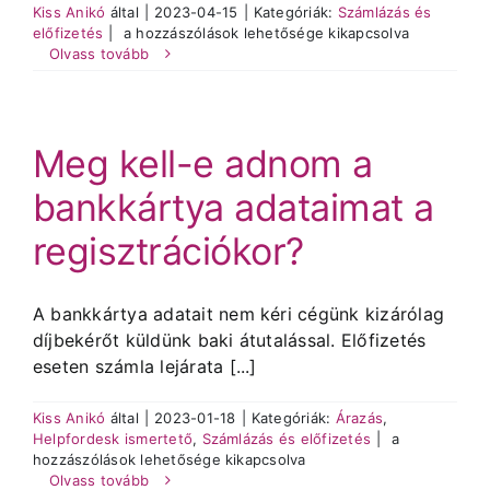
Kiss Anikó
által
|
2023-04-15
|
Kategóriák:
Számlázás és
Mi
előfizetés
|
a hozzászólások lehetősége kikapcsolva
történik,
Olvass tovább
Árak és vásárlás
ha
nem
vagyok
Regisztráció
elégedett?
Meg kell-e adnom a
bejegyzéshez
bankkártya adataimat a
Támogatás
regisztrációkor?
A bankkártya adatait nem kéri cégünk kizárólag
díjbekérőt küldünk baki átutalással. Előfizetés
eseten számla lejárata [...]
Kiss Anikó
által
|
2023-01-18
|
Kategóriák:
Árazás
,
Meg
Helpfordesk ismertető
,
Számlázás és előfizetés
|
a
kell-
hozzászólások lehetősége kikapcsolva
e
Olvass tovább