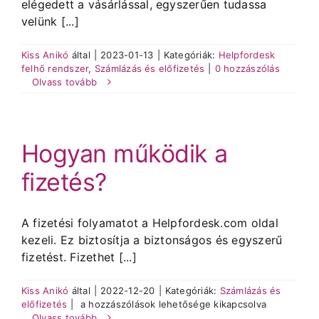
elégedett a vásárlással, egyszerűen tudassa
velünk [...]
Kiss Anikó
által
|
2023-01-13
|
Kategóriák:
Helpfordesk
felhő rendszer
,
Számlázás és előfizetés
|
0 hozzászólás
Olvass tovább
Hogyan működik a
fizetés?
A fizetési folyamatot a Helpfordesk.com oldal
kezeli. Ez biztosítja a biztonságos és egyszerű
fizetést. Fizethet [...]
Kiss Anikó
által
|
2022-12-20
|
Kategóriák:
Számlázás és
Hogyan
előfizetés
|
a hozzászólások lehetősége kikapcsolva
működik
Olvass tovább