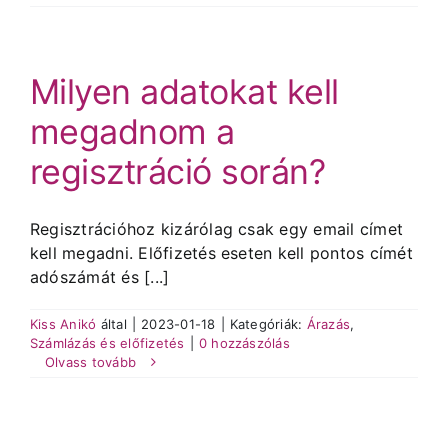
adnom
a
bankkártya
adataimat
Milyen adatokat kell
a
regisztrációko
megadnom a
bejegyzéshez
regisztráció során?
Regisztrációhoz kizárólag csak egy email címet
kell megadni. Előfizetés eseten kell pontos címét
adószámát és [...]
Kiss Anikó
által
|
2023-01-18
|
Kategóriák:
Árazás
,
Számlázás és előfizetés
|
0 hozzászólás
Olvass tovább