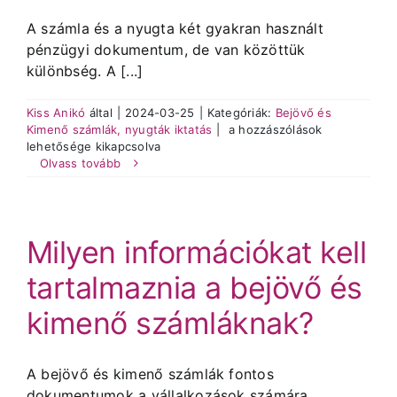
A számla és a nyugta két gyakran használt
pénzügyi dokumentum, de van közöttük
különbség. A [...]
Kiss Anikó
által
|
2024-03-25
|
Kategóriák:
Bejövő és
Mi
Kimenő számlák, nyugták iktatás
|
a hozzászólások
a
lehetősége kikapcsolva
különbség
Olvass tovább
a
számla
és
a
Milyen információkat kell
nyugta
között?
tartalmaznia a bejövő és
bejegyzéshez
kimenő számláknak?
A bejövő és kimenő számlák fontos
dokumentumok a vállalkozások számára,