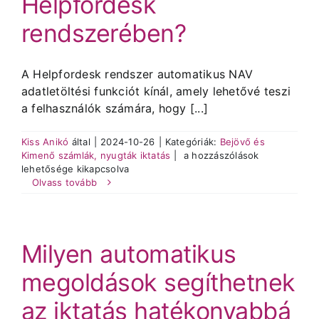
Helpfordesk
rendszerében?
Árak és vásárlás
A Helpfordesk rendszer automatikus NAV
Regisztráció
adatletöltési funkciót kínál, amely lehetővé teszi
a felhasználók számára, hogy [...]
Támogatás
Kiss Anikó
által
|
2024-10-26
|
Kategóriák:
Bejövő és
Milyen
Kimenő számlák, nyugták iktatás
|
a hozzászólások
lehetőségek
lehetősége kikapcsolva
vannak
Olvass tovább
a
NAV
adatletöltésre
a
Milyen automatikus
Helpfordesk
rendszerében?
megoldások segíthetnek
bejegyzéshez
az iktatás hatékonyabbá