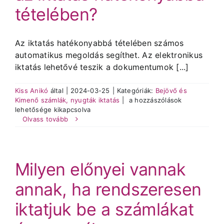
tételében?
Az iktatás hatékonyabbá tételében számos
automatikus megoldás segíthet. Az elektronikus
iktatás lehetővé teszik a dokumentumok [...]
Kiss Anikó
által
|
2024-03-25
|
Kategóriák:
Bejövő és
Milyen
Kimenő számlák, nyugták iktatás
|
a hozzászólások
automatikus
lehetősége kikapcsolva
megoldások
Olvass tovább
segíthetnek
az
iktatás
hatékonyabbá
Milyen előnyei vannak
tételében?
bejegyzéshez
annak, ha rendszeresen
iktatjuk be a számlákat