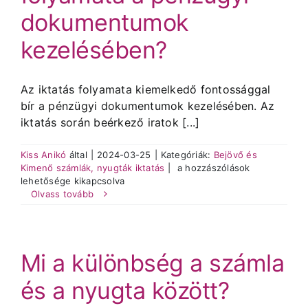
és
dokumentumok
nyugtákat
Helpfordesk
kezelésében?
rendszerébe?
bejegyzéshez
Az iktatás folyamata kiemelkedő fontossággal
bír a pénzügyi dokumentumok kezelésében. Az
iktatás során beérkező iratok [...]
Kiss Anikó
által
|
2024-03-25
|
Kategóriák:
Bejövő és
Miért
Kimenő számlák, nyugták iktatás
|
a hozzászólások
fontos
lehetősége kikapcsolva
az
Olvass tovább
iktatás
folyamata
a
pénzügyi
Mi a különbség a számla
dokumentumok
kezelésében?
és a nyugta között?
bejegyzéshez