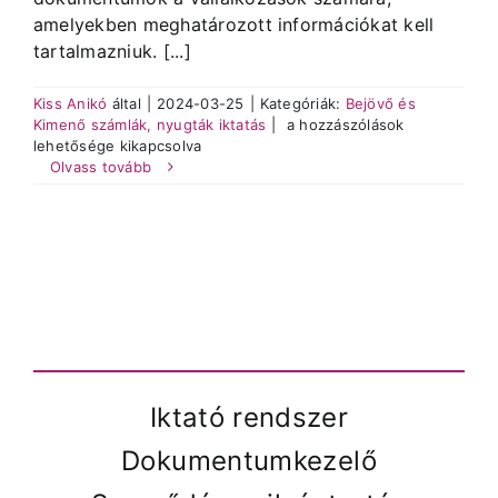
amelyekben meghatározott információkat kell
tartalmazniuk. [...]
Kiss Anikó
által
|
2024-03-25
|
Kategóriák:
Bejövő és
Milyen
Kimenő számlák, nyugták iktatás
|
a hozzászólások
információkat
lehetősége kikapcsolva
kell
Olvass tovább
tartalmaznia
a
bejövő
és
kimenő
számláknak?
bejegyzéshez
Iktató rendszer
Dokumentumkezelő