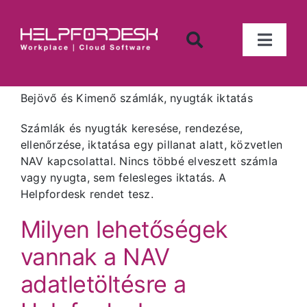
Kihagyás
Toggl
Naviga
Iktató program
Bejövő és Kimenő számlák, nyugták iktatás
Számlanyilvántartás
Számlák és nyugták keresése, rendezése,
ellenőrzése, iktatása egy pillanat alatt, közvetlen
NAV kapcsolattal. Nincs többé elveszett számla
Munkaidő nyilvántartó
vagy nyugta, sem felesleges iktatás. A
Helpfordesk rendet tesz.
Tárgyi eszköz nyilvántartó
Milyen lehetőségek
vannak a NAV
Készletnyilvántartó
adatletöltésre a
Tárgyalófoglaló