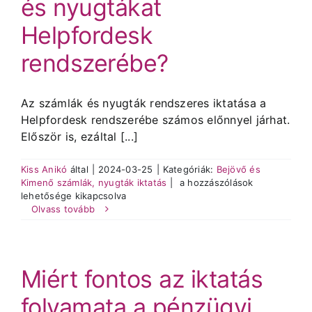
és nyugtákat
Helpfordesk
rendszerébe?
Az számlák és nyugták rendszeres iktatása a
Helpfordesk rendszerébe számos előnnyel járhat.
Először is, ezáltal [...]
Kiss Anikó
által
|
2024-03-25
|
Kategóriák:
Bejövő és
Milyen
Kimenő számlák, nyugták iktatás
|
a hozzászólások
előnyei
lehetősége kikapcsolva
vannak
Olvass tovább
annak,
ha
rendszeresen
iktatjuk
Miért fontos az iktatás
be
a
folyamata a pénzügyi
számlákat