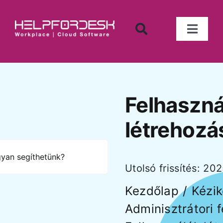
Kihagyás
Toggl
Naviga
Iktató program
Számlanyilvántartás
Felhaszná
Munkaidő nyilvántartó
létrehozá
Tárgyi eszköz nyilvántartó
Utolsó frissítés: 202
Készletnyilvántartó
Kezdőlap
Kézi
Adminisztrátori f
Tárgyalófoglaló