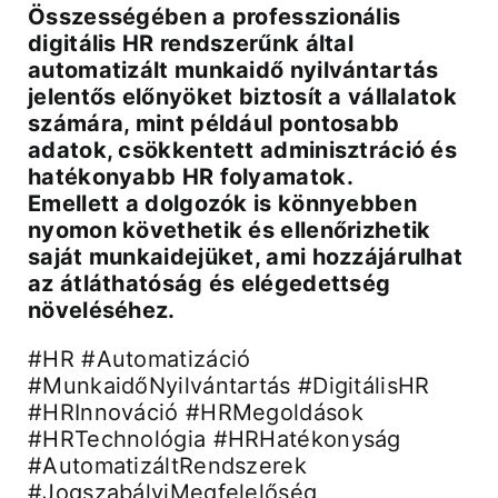
Összességében a professzionális
digitális HR rendszerűnk által
automatizált munkaidő nyilvántartás
jelentős előnyöket biztosít a vállalatok
számára, mint például pontosabb
adatok, csökkentett adminisztráció és
hatékonyabb HR folyamatok.
Emellett a dolgozók is könnyebben
nyomon követhetik és ellenőrizhetik
saját munkaidejüket, ami hozzájárulhat
az átláthatóság és elégedettség
növeléséhez.
#HR #Automatizáció
#MunkaidőNyilvántartás #DigitálisHR
#HRInnováció #HRMegoldások
#HRTechnológia #HRHatékonyság
#AutomatizáltRendszerek
#JogszabályiMegfelelőség