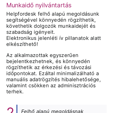
Munkaidő nyilvántartás
Helpfordesk felhő alapú megoldásunk
Árak és vásárlás
segítségével könnyedén rögzíthetik,
követhetik dolgozók munkaidejét és
Regisztráció
szabadság igényeit.
Elektronikus jelenléti ív pillanatok alatt
elkészíthető!
Támogatás
Az alkalmazottak egyszerűen
bejelentkezhetnek, és könnyedén
rögzíthetik az érkezési és távozási
időpontokat. Ezáltal minimalizálható a
manuális adatrögzítés hibalehetősége,
valamint csökken az adminisztrációs
terhek.
Felhő alapú megoldásnak