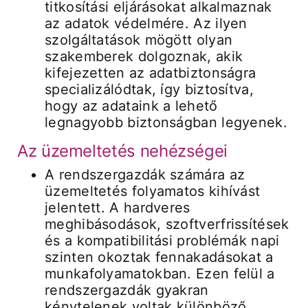
titkosítási eljárásokat alkalmaznak
az adatok védelmére. Az ilyen
szolgáltatások mögött olyan
szakemberek dolgoznak, akik
kifejezetten az adatbiztonságra
specializálódtak, így biztosítva,
hogy az adataink a lehető
legnagyobb biztonságban legyenek.
Az üzemeltetés nehézségei
A rendszergazdák számára az
üzemeltetés folyamatos kihívást
jelentett. A hardveres
meghibásodások, szoftverfrissítések
és a kompatibilitási problémák napi
szinten okoztak fennakadásokat a
munkafolyamatokban. Ezen felül a
rendszergazdák gyakran
kénytelenek voltak különböző