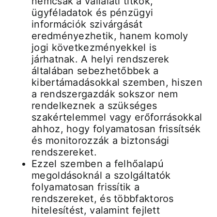
nemcsak a vállalati titkok,
ügyféladatok és pénzügyi
információk szivárgását
eredményezhetik, hanem komoly
jogi következményekkel is
járhatnak. A helyi rendszerek
általában sebezhetőbbek a
kibertámadásokkal szemben, hiszen
a rendszergazdák sokszor nem
rendelkeznek a szükséges
szakértelemmel vagy erőforrásokkal
ahhoz, hogy folyamatosan frissítsék
és monitorozzák a biztonsági
rendszereket.
Ezzel szemben a felhőalapú
megoldásoknál a szolgáltatók
folyamatosan frissítik a
rendszereket, és többfaktoros
hitelesítést, valamint fejlett