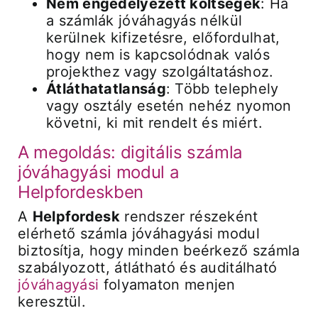
Nem engedélyezett költségek
: Ha
a számlák jóváhagyás nélkül
kerülnek kifizetésre, előfordulhat,
hogy nem is kapcsolódnak valós
projekthez vagy szolgáltatáshoz.
Átláthatatlanság
: Több telephely
vagy osztály esetén nehéz nyomon
követni, ki mit rendelt és miért.
A megoldás: digitális számla
jóváhagyási modul a
Helpfordeskben
A
Helpfordesk
rendszer részeként
elérhető számla jóváhagyási modul
biztosítja, hogy minden beérkező számla
szabályozott, átlátható és auditálható
jóváhagyási
folyamaton menjen
keresztül.