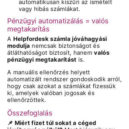
automatikusan kiszűri az ismételt
vagy hibás számlákat.
Pénzügyi automatizálás = valós
megtakarítás
A
Helpfordesk számla jóváhagyási
modulja
nemcsak biztonságot és
átláthatóságot biztosít, hanem
valós
pénzügyi megtakarítást
is.
A manuális ellenőrzés helyett
automatizált rendszer gondoskodik arról,
hogy csak azokat a számlákat fizessük
ki, amelyek valóban jogosak és
ellenőrzöttek.
Összefoglalás
📌 Miért fizet túl sokat a céged