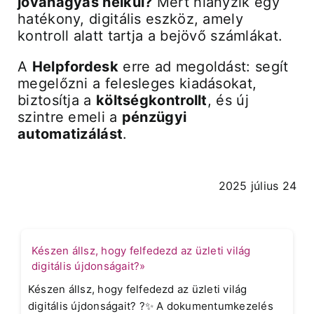
jóváhagyás nélkül?
Mert hiányzik egy
hatékony, digitális eszköz, amely
kontroll alatt tartja a bejövő számlákat.
A
Helpfordesk
erre ad megoldást: segít
megelőzni a felesleges kiadásokat,
biztosítja a
költségkontrollt
, és új
szintre emeli a
pénzügyi
automatizálást
.
2025 július 24
Készen állsz, hogy felfedezd az üzleti világ
digitális újdonságait?»
Készen állsz, hogy felfedezd az üzleti világ
digitális újdonságait? ?✨ A dokumentumkezelés