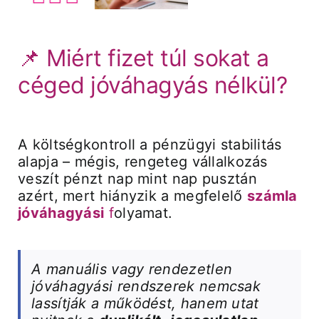
Árak és vásárlás
📌 Miért fizet túl sokat a
céged jóváhagyás nélkül?
Regisztráció
Támogatás
A költségkontroll a pénzügyi stabilitás
alapja – mégis, rengeteg vállalkozás
veszít pénzt nap mint nap pusztán
azért, mert hiányzik a megfelelő
számla
jóváhagyási
f
olyamat.
A manuális vagy rendezetlen
jóváhagyási rendszerek nemcsak
lassítják a működést, hanem utat