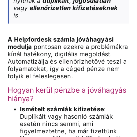
nyitnak a
duplikált
,
jogosulatlan
vagy
ellenőrizetlen kifizetéseknek
is.
A Helpfordesk számla jóváhagyási
modulja
pontosan ezekre a problémákra
kínál hatékony, digitális megoldást.
Automatizálja és ellenőrizhetővé teszi a
folyamatokat, így a céged pénze nem
folyik el feleslegesen.
Hogyan kerül pénzbe a jóváhagyás
hiánya?
Ismételt számlák kifizetése
:
Duplikált vagy hasonló számlák
esetén nincs semmi, ami
figyelmeztetne, ha már fizettünk.