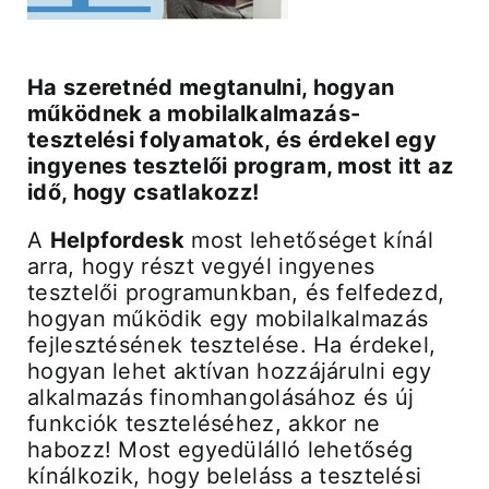
Árak és vásárlás
Ha szeretnéd megtanulni, hogyan
működnek a mobilalkalmazás-
Regisztráció
tesztelési folyamatok, és érdekel egy
ingyenes tesztelői program, most itt az
idő, hogy csatlakozz!
Támogatás
A
Helpfordesk
most lehetőséget kínál
arra, hogy részt vegyél ingyenes
tesztelői programunkban, és felfedezd,
hogyan működik egy mobilalkalmazás
fejlesztésének tesztelése. Ha érdekel,
hogyan lehet aktívan hozzájárulni egy
alkalmazás finomhangolásához és új
funkciók teszteléséhez, akkor ne
habozz! Most egyedülálló lehetőség
kínálkozik, hogy beleláss a tesztelési