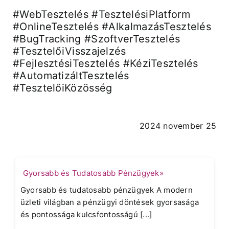
#WebTesztelés #TesztelésiPlatform
#OnlineTesztelés #AlkalmazásTesztelés
#BugTracking #SzoftverTesztelés
#TesztelőiVisszajelzés
#FejlesztésiTesztelés #KéziTesztelés
#AutomatizáltTesztelés
#TesztelőiKözösség
2024 november 25
Gyorsabb és Tudatosabb Pénzügyek»
Gyorsabb és tudatosabb pénzügyek A modern
üzleti világban a pénzügyi döntések gyorsasága
és pontossága kulcsfontosságú [...]