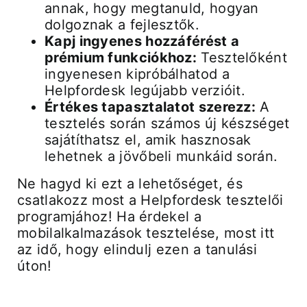
annak, hogy megtanuld, hogyan
dolgoznak a fejlesztők.
Kapj ingyenes hozzáférést a
prémium funkciókhoz:
Tesztelőként
ingyenesen kipróbálhatod a
Helpfordesk legújabb verzióit.
Értékes tapasztalatot szerezz:
A
tesztelés során számos új készséget
sajátíthatsz el, amik hasznosak
lehetnek a jövőbeli munkáid során.
Ne hagyd ki ezt a lehetőséget, és
csatlakozz most a Helpfordesk tesztelői
programjához! Ha érdekel a
mobilalkalmazások tesztelése, most itt
az idő, hogy elindulj ezen a tanulási
úton!