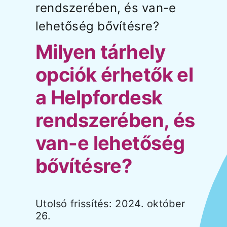
rendszerében, és van-e
lehetőség bővítésre?
Árak és vásárlás
Milyen tárhely
Regisztráció
opciók érhetők el
a Helpfordesk
Támogatás
rendszerében, és
van-e lehetőség
bővítésre?
Utolsó frissítés: 2024. október
26.