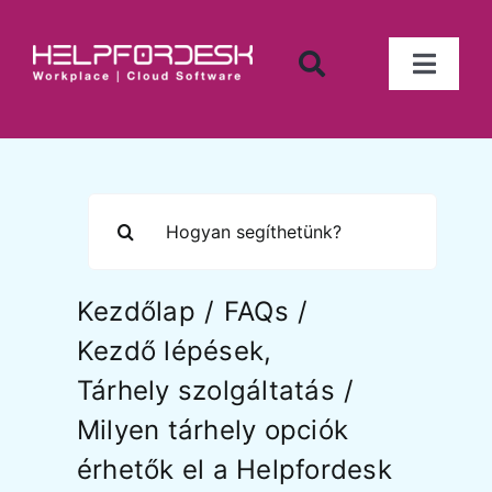
Kihagyás
Toggl
Naviga
Iktató program
Számlanyilvántartás
Keresés...
Munkaidő nyilvántartó
Kezdőlap
FAQs
Tárgyi eszköz nyilvántartó
Kezdő lépések
Tárhely szolgáltatás
Készletnyilvántartó
Milyen tárhely opciók
érhetők el a Helpfordesk
Tárgyalófoglaló