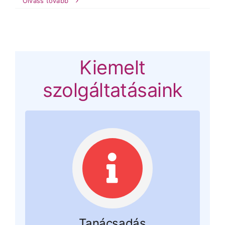
Olvass tovább
Kiemelt
szolgáltatásaink
Tanácsadás