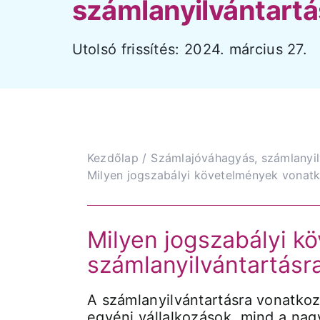
számlanyilvántartá
Utolsó frissítés: 2024. március 27.
Kezdőlap
Számlajóváhagyás, számlanyil
Milyen jogszabályi követelmények vonatk
Milyen jogszabályi k
számlanyilvántartásr
A számlanyilvántartásra vonatko
egyéni vállalkozások, mind a na