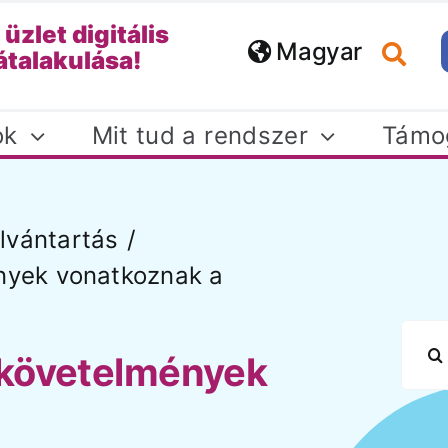
 üzlet digitális
Magyar
átalakulása!
ok
Mit tud a rendszer
Támo
lvántartás
ények vonatkoznak a
Kézikönyv
Oktatás
lpfordesk kézikönyv
Online és helyszí
Keresé
és dokumentáció
oktatásaink biztosí
 követelmények
mind ügyfelünkn