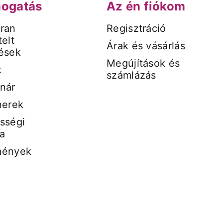
ogatás
Az én fiókom
ran
Regisztráció
elt
Árak és vásárlás
ések
Megújítások és
k
számlázás
nár
nerek
sségi
a
mények