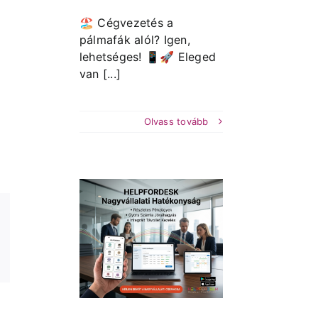
🏖️ Cégvezetés a
pálmafák alól? Igen,
lehetséges! 📱🚀 Eleged
,
van [...]
Olvass tovább
állalati
konyság,
misszumok
élkül
Hírek