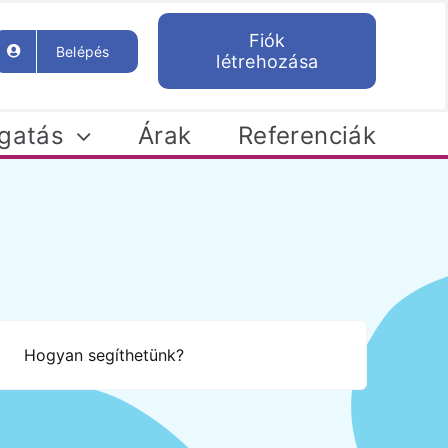
Fiók
Belépés
létrehozása
gatás
Árak
Referenciák
Friss hírek
ni
Legfrissebb hírek és
s...
tunk
újdonságok a
ek
Helpfordeskben