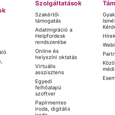
Szolgáltatások
Tám
ok
Szakértői
Gyak
támogatás
Ismét
Kérd
Adatmigráció a
Helpfordesk
Híre
rendszerébe
Webi
Online és
aló
Part
helyszíni oktatás
,
Közö
Virtuális
médi
asszisztens
Ese
Egyedi
felhőalapú
szoftver
Papírmentes
iroda, digitális
iroda