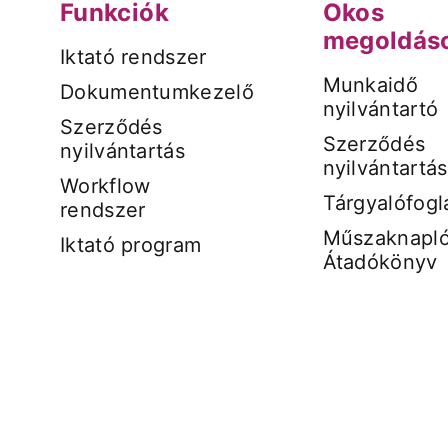
Funkciók
Okos
megoldás
Iktató rendszer
Munkaidő
Dokumentumkezelő
nyilvántartó
Szerződés
Szerződés
nyilvántartás
nyilvántartás
Workflow
Tárgyalófogl
rendszer
Műszaknapló
Iktató program
Átadókönyv