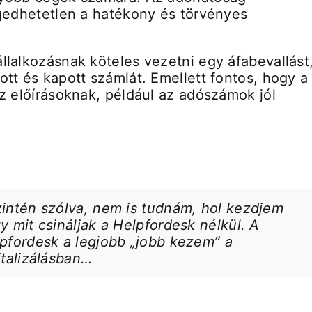
ngedhetetlen a hatékony és törvényes
llalkozásnak köteles vezetni egy áfabevallást
tt és kapott számlát. Emellett fontos, hogy a
az előírásoknak, például az adószámok jól
intén szólva, nem is tudnám, hol kezdjem
Nagyv
y mit csináljak a Helpfordesk nélkül. A
haté
pfordesk a legjobb „jobb kezem” a
kompro
italizálásban…
n