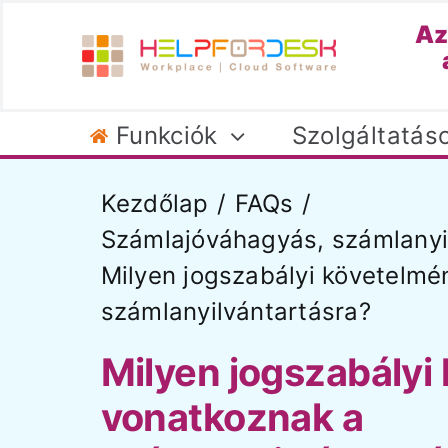
Kihagyás
Az
Funkciók
Szolgáltatás
Kezdőlap
FAQs
Számlajóváhagyás, számlanyi
Milyen jogszabályi követelm
Első lepésék
számlanyilvántartásra?
Regisztráció
He
Céges profil
Milyen jogszabályi
NAV szinkron
vonatkoznak a