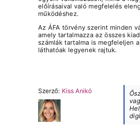
előírásaival való megfelelés ele
működéshez.
Az ÁFA törvény szerint minden vá
amely tartalmazza az összes kiado
számlák tartalma is megfeleljen 
láthatóak legyenek rajtuk.
Szerző:
Kiss Anikó
Ősz
vag
Hel
dig