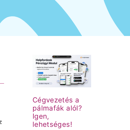
ezetés a
fák alól?
ehetséges!
Hírek
Cégvezetés a
pálmafák alól?
Igen,
z
lehetséges!