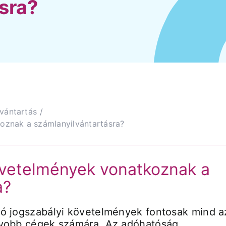
sra?
vántartás
Cégv
oznak a számlanyilvántartásra?
pálma
Igen, l
övetelmények vonatkoznak a
a?
zó jogszabályi követelmények fontosak mind a
gyobb cégek számára. Az adóhatóság