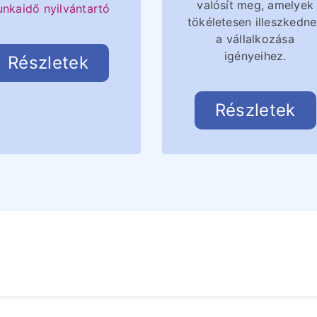
valósít meg, amelyek
nkaidő nyilvántartó
tökéletesen illeszkedn
a vállalkozása
igényeihez.
Részletek
Részletek