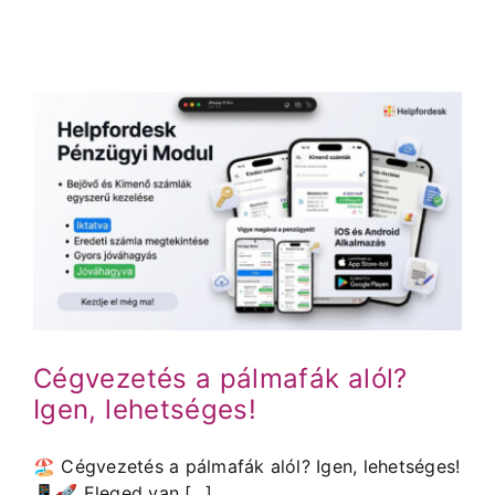
Cégvezetés a pálmafák alól?
Igen, lehetséges!
🏖️ Cégvezetés a pálmafák alól? Igen, lehetséges!
📱🚀 Eleged van [...]