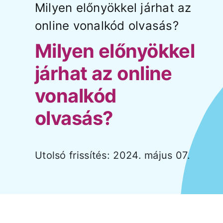
Milyen előnyökkel járhat az
online vonalkód olvasás?
Árak és vásárlás
Milyen előnyökkel
Regisztráció
járhat az online
vonalkód
Támogatás
olvasás?
Utolsó frissítés: 2024. május 07.