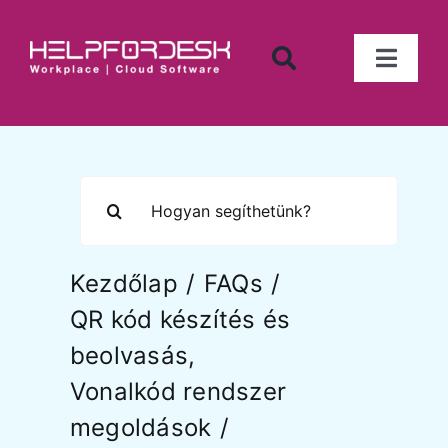
Kihagyás
Toggl
Naviga
Iktató program
Számlanyilvántartás
Keresés...
Munkaidő nyilvántartó
Kezdőlap
FAQs
Tárgyi eszköz nyilvántartó
QR kód készítés és
beolvasás
Készletnyilvántartó
Vonalkód rendszer
megoldások
Tárgyalófoglaló