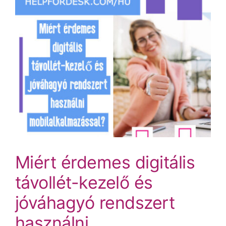
Árak és vásárlás
Regisztráció
Támogatás
Miért érdemes digitális
távollét-kezelő és
jóváhagyó rendszert
használni