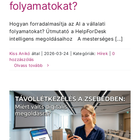
folyamatokat?
Hogyan forradalmasítja az AI a vállalati
folyamatokat? Útmutató a HelpForDesk
intelligens megoldásaihoz A mesterséges [...]
Kiss Anikó
által
|
2026-03-24
|
Kategóriák:
Hírek
|
0
hozzászólás
Olvass tovább