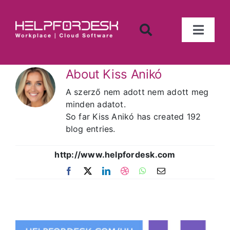
Kihagyás
Toggl
Naviga
Iktató program
About
Kiss Anikó
Számlanyilvántartás
A szerző nem adott nem adott meg
minden adatot.
So far Kiss Anikó has created 192
Munkaidő nyilvántartó
blog entries.
http://www.helpfordesk.com
Tárgyi eszköz nyilvántartó
Facebook
X
LinkedIn
Dribbble
WhatsApp
Email:
Készletnyilvántartó
Tárgyalófoglaló