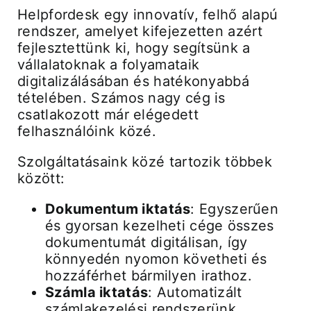
Helpfordesk egy innovatív, felhő alapú
rendszer, amelyet kifejezetten azért
Árak és vásárlás
fejlesztettünk ki, hogy segítsünk a
vállalatoknak a folyamataik
digitalizálásában és hatékonyabbá
Regisztráció
tételében. Számos nagy cég is
csatlakozott már elégedett
felhasználóink közé.
Támogatás
Szolgáltatásaink közé tartozik többek
között:
Dokumentum iktatás
: Egyszerűen
és gyorsan kezelheti cége összes
dokumentumát digitálisan, így
könnyedén nyomon követheti és
hozzáférhet bármilyen irathoz.
Számla iktatás
: Automatizált
számlakezelési rendszerünk