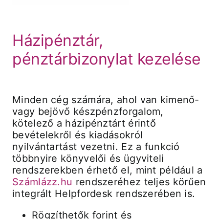
Árak és vásárlás
Házipénztár,
pénztárbizonylat kezelése
Regisztráció
Támogatás
Minden cég számára, ahol van kimenő-
vagy bejövő készpénzforgalom,
kötelező a házipénztárt érintő
bevételekről és kiadásokról
nyilvántartást vezetni. Ez a funkció
többnyire könyvelői és ügyviteli
rendszerekben érhető el, mint például a
Számlázz.hu
rendszeréhez teljes körűen
integrált Helpfordesk rendszerében is.
Rögzíthetők forint és