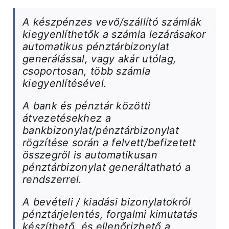
A készpénzes vevő/szállító számlák
kiegyenlíthetők a számla lezárásakor
automatikus pénztárbizonylat
generálással, vagy akár utólag,
csoportosan, több számla
kiegyenlítésével.
A bank és pénztár közötti
átvezetésekhez a
bankbizonylat/pénztárbizonylat
rögzítése során a felvett/befizetett
összegről is automatikusan
pénztárbizonylat generáltatható a
rendszerrel.
A bevételi / kiadási bizonylatokról
pénztárjelentés, forgalmi kimutatás
készíthető, és ellenőrizhető a