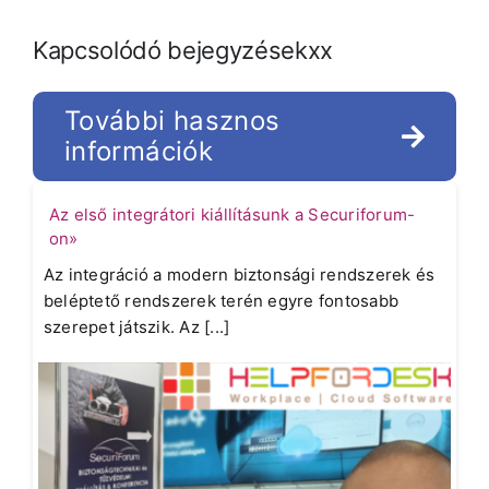
Kapcsolódó bejegyzésekxx
További hasznos
információk
Az első integrátori kiállításunk a Securiforum-
on»
Az integráció a modern biztonsági rendszerek és
beléptető rendszerek terén egyre fontosabb
szerepet játszik. Az [...]