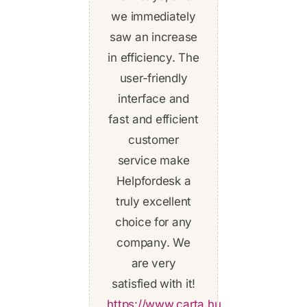
this as well. The
we immediately
Their cloud-
price-value ratio
saw an increase
based
in efficiency. The
is excellent, and
Helpfordesk
solution works
user-friendly
the system
interface and
allows me to
great and
efficiently handle
fast and efficient
provides a great
my customers’
opportunity for
customer
questions and
service make
the team to
complaints. I am
collaborate and
Helpfordesk a
effectively solve
truly excellent
so grateful to
have found this
problems. I am
choice for any
company. We
very satisfied
tool!
with their
are very
satisfied with it!
service!
Attila Bene
Attila Bene is
https://www.carta.hu
https://grofdental.hu/