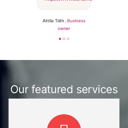
an individual entrepreneur
Attila Tóth
Kornélia Grófné P.
,
Business
Manager, Owner
owner
Our featured services