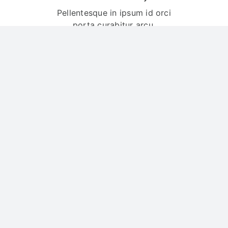
Pellentesque in ipsum id orci
porta curabitur arcu.
Learn more