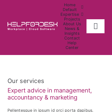
Skip
Home
to
Default
Expertise
content
Projects
About Us
Togg
News &
Insights
Navig
Contact
Home
Help
Center
About
Investors
Our services
Contact Us
Expert advice in management,
accountancy & marketing
News
Pellentesque in ipsum id orci porta dapibus.