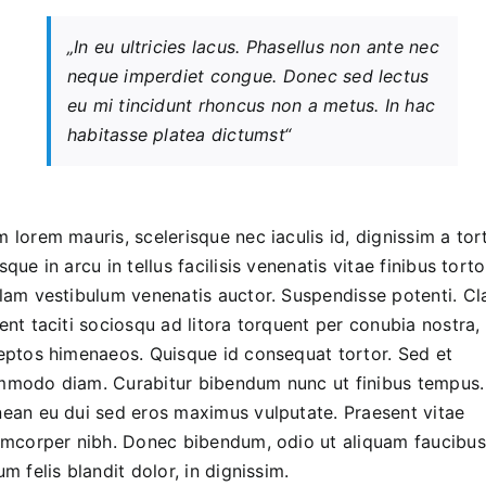
„In eu ultricies lacus. Phasellus non ante nec
neque imperdiet congue. Donec sed lectus
eu mi tincidunt rhoncus non a metus. In hac
habitasse platea dictumst“
 lorem mauris, scelerisque nec iaculis id, dignissim a tort
sque in arcu in tellus facilisis venenatis vitae finibus torto
lam vestibulum venenatis auctor. Suspendisse potenti. Cl
ent taciti sociosqu ad litora torquent per conubia nostra,
eptos himenaeos. Quisque id consequat tortor. Sed et
modo diam. Curabitur bibendum nunc ut finibus tempus.
ean eu dui sed eros maximus vulputate. Praesent vitae
amcorper nibh. Donec bibendum, odio ut aliquam faucibus
um felis blandit dolor, in dignissim.