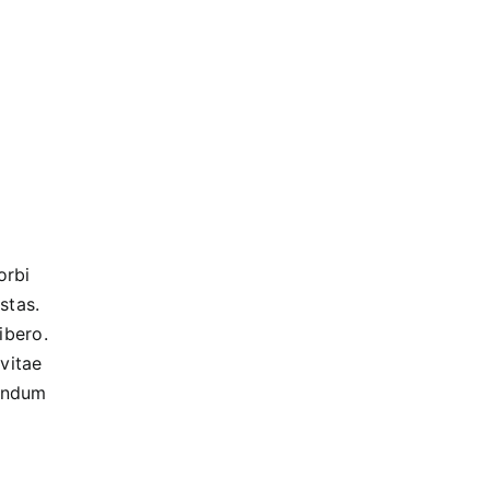
orbi
stas.
ibero.
vitae
bendum