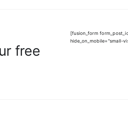
[fusion_form form_post_
hide_on_mobile="small-visib
ur free