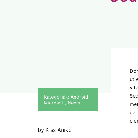
Don
ut 
vit
Sed
Kategóriák:
Android
,
Microsoft
,
News
met
dap
ele
by Kiss Anikó