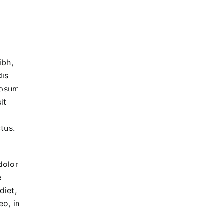
ibh,
dis
ipsum
it
tus.
dolor
e
diet,
o, in