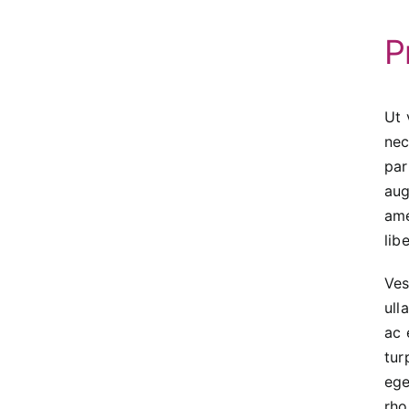
P
Ut 
nec
par
aug
ame
lib
Ves
ull
ac 
tur
ege
rho