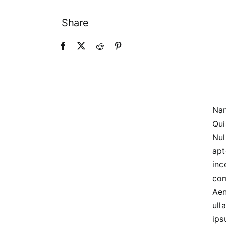
Share
Nam
Qui
Nul
apt
inc
com
Aen
ull
ips