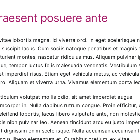
raesent posuere ante
vitae lobortis magna, id viverra orci. In eget scelerisque n
 suscipit lacus. Cum sociis natoque penatibus et magnis 
turient montes, nascetur ridiculus mus. Aliquam pulvinar 
ue, tempor luctus felis malesuada venenatis. Vestibulum s
t imperdiet risus. Etiam eget vehicula metus, ac vehicula
ero. Aliquam et viverra urna. Vivamus elementum porta lec
tibulum volutpat mollis odio, sit amet imperdiet augue
amcorper in. Nulla dapibus rutrum congue. Proin efficitur, 
eleifend lobortis, lacus libero vulputate ante, non molesti
pis nibh pulvinar leo. Aenean tincidunt arcu eu justo imper
t dignissim enim scelerisque. Nulla accumsan accumsan le
ncus libero elementum et. Curabitur pretium, ex vitae