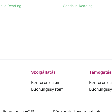
inue Reading
Continue Reading
Szolgáltatás
Támogatás
Konferenzraum
Konferenzr
Buchungssystem
Buchungss
edingungen (AGB)
Rückerstattungsrichtlinie