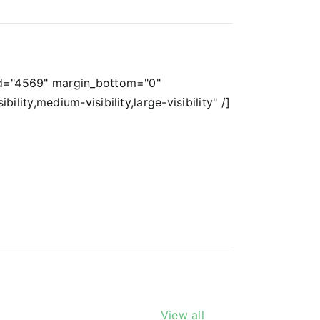
id="4569" margin_bottom="0"
ility,medium-visibility,large-visibility" /]
View all