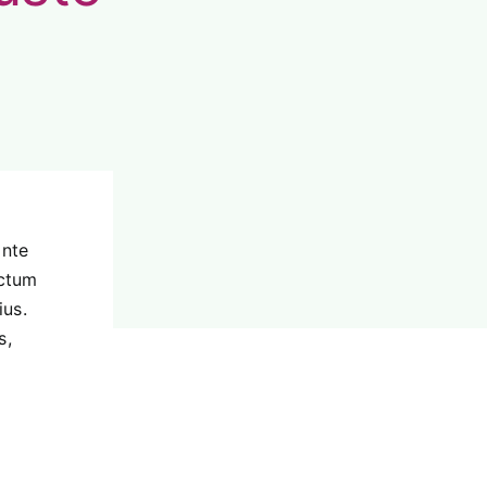
ante
ictum
ius.
s,