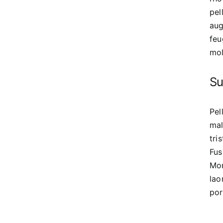
pel
aug
feu
mol
Su
Pel
mal
tri
Fus
Mor
lao
por