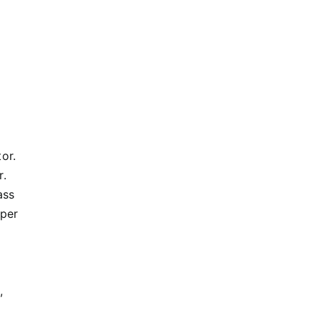
or.
r.
ass
 per
,