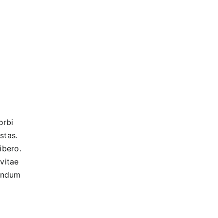
orbi
stas.
ibero.
vitae
bendum