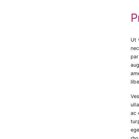
P
Ut 
nec
par
aug
ame
lib
Ves
ull
ac 
tur
ege
rho