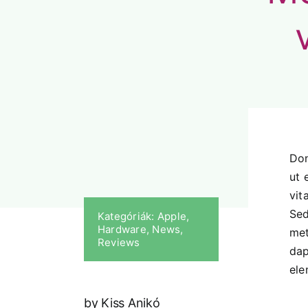
Don
ut 
vit
Sed
Kategóriák:
Apple
,
Hardware
,
News
,
met
Reviews
dap
ele
by Kiss Anikó