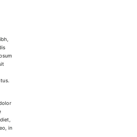
ibh,
dis
ipsum
it
tus.
dolor
e
diet,
o, in