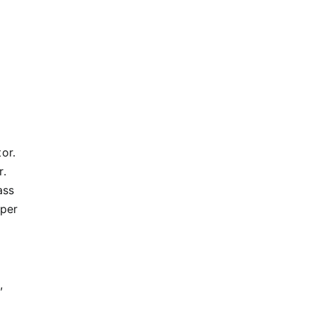
or.
r.
ass
 per
,