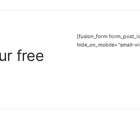
[fusion_form form_post_
hide_on_mobile="small-visib
ur free