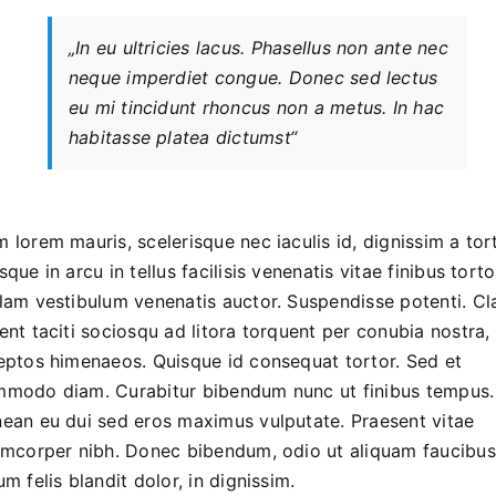
„In eu ultricies lacus. Phasellus non ante nec
neque imperdiet congue. Donec sed lectus
eu mi tincidunt rhoncus non a metus. In hac
habitasse platea dictumst“
 lorem mauris, scelerisque nec iaculis id, dignissim a tort
sque in arcu in tellus facilisis venenatis vitae finibus torto
lam vestibulum venenatis auctor. Suspendisse potenti. Cl
ent taciti sociosqu ad litora torquent per conubia nostra,
eptos himenaeos. Quisque id consequat tortor. Sed et
modo diam. Curabitur bibendum nunc ut finibus tempus.
ean eu dui sed eros maximus vulputate. Praesent vitae
amcorper nibh. Donec bibendum, odio ut aliquam faucibus
um felis blandit dolor, in dignissim.