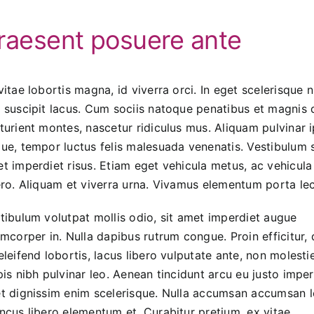
raesent posuere ante
vitae lobortis magna, id viverra orci. In eget scelerisque n
 suscipit lacus. Cum sociis natoque penatibus et magnis 
turient montes, nascetur ridiculus mus. Aliquam pulvinar 
ue, tempor luctus felis malesuada venenatis. Vestibulum s
t imperdiet risus. Etiam eget vehicula metus, ac vehicula
ero. Aliquam et viverra urna. Vivamus elementum porta lec
tibulum volutpat mollis odio, sit amet imperdiet augue
amcorper in. Nulla dapibus rutrum congue. Proin efficitur, 
eleifend lobortis, lacus libero vulputate ante, non molesti
pis nibh pulvinar leo. Aenean tincidunt arcu eu justo imper
t dignissim enim scelerisque. Nulla accumsan accumsan le
ncus libero elementum et. Curabitur pretium, ex vitae