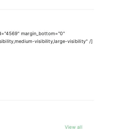
id="4569" margin_bottom="0"
ility,medium-visibility,large-visibility" /]
View all