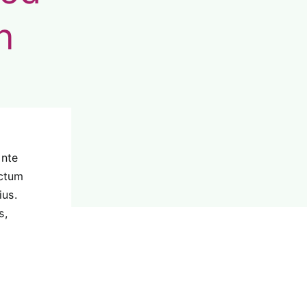
n
ante
ictum
ius.
s,