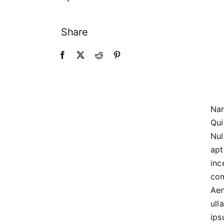
Share
Nam
Qui
Nul
apt
inc
com
Aen
ull
ips