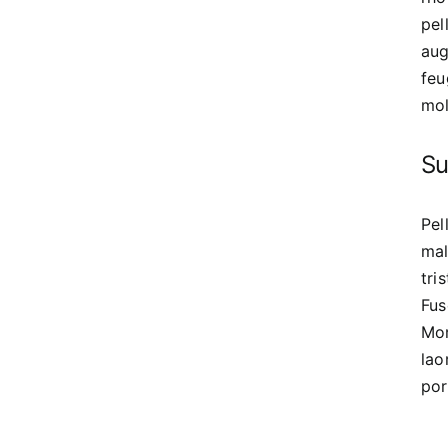
pel
aug
feu
mol
Su
Pel
mal
tri
Fus
Mor
lao
por