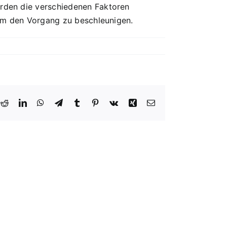
erden die verschiedenen Faktoren
, um den Vorgang zu beschleunigen.
k
Reddit
LinkedIn
WhatsApp
Telegram
Tumblr
Pinterest
Vk
Xing
Email