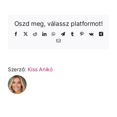
Oszd meg, válassz platformot!
Facebook
X
Reddit
LinkedIn
WhatsApp
Telegram
Tumblr
Pinterest
Vk
Xing
Email
Szerző:
Kiss Anikó