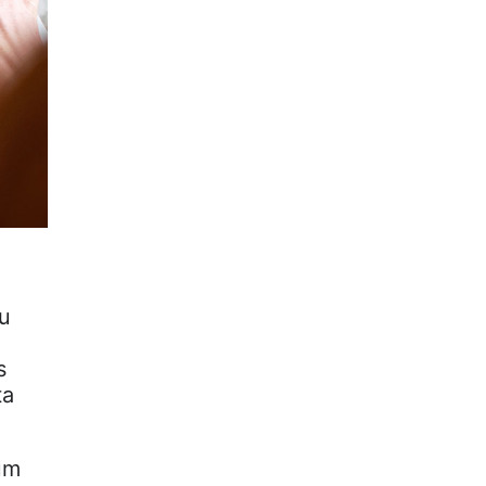
cu
s
ta
um