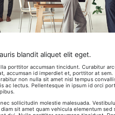
uris blandit aliquet elit eget.
lla porttitor accumsan tincidunt. Curabitur ar
at, accumsan id imperdiet et, porttitor at sem.
rabitur non nulla sit amet nisl tempus convalli
is ac lectus. Pellentesque in ipsum id orci por
pibus.
nec sollicitudin molestie malesuada. Vestibul
 diam sit amet quam vehicula elementum sed s