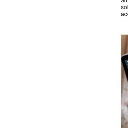
am
so
ac