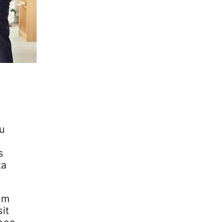
cu
s
ta
um
it