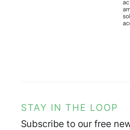
ac
am
so
ac
STAY IN THE LOOP
Subscribe to our free new