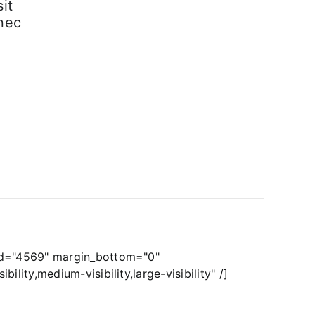
it
onec
id="4569" margin_bottom="0"
ility,medium-visibility,large-visibility" /]