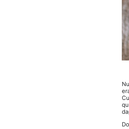
Nu
er
Cu
qu
da
Do