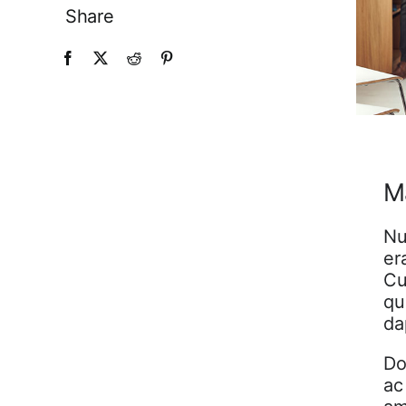
Share
Ma
Nu
er
Cu
qu
da
Do
ac